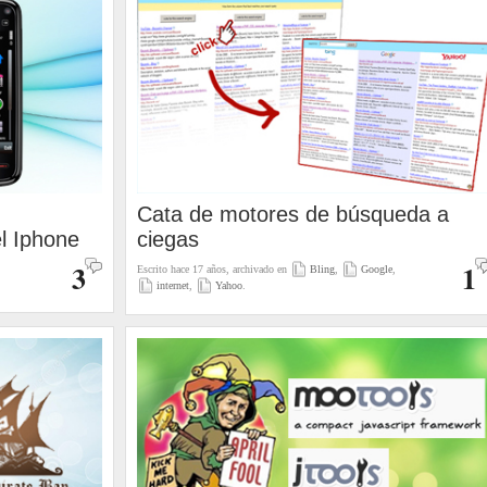
Cata de motores de búsqueda a
l Iphone
ciegas
3
1
Escrito hace 17 años, archivado en
Bling
,
Google
,
internet
,
Yahoo
.