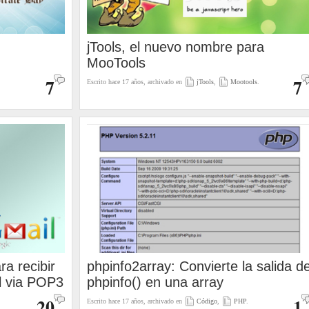
jTools, el nuevo nombre para
MooTools
7
7
Escrito hace 17 años, archivado en
jTools
,
Mootools
.
a recibir
phpinfo2array: Convierte la salida d
l via POP3
phpinfo() en una array
20
1
Escrito hace 17 años, archivado en
Código
,
PHP
.