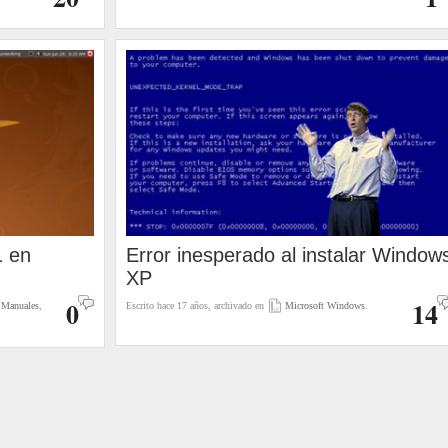
1 en
Error inesperado al instalar Window
XP
0
14
Manuales
,
Escrito hace 17 años, archivado en
Microsoft Windows
.