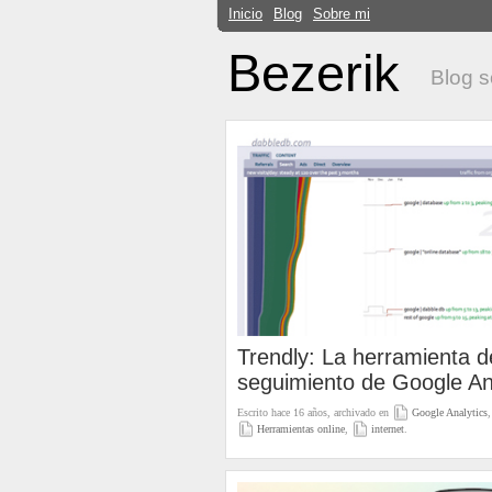
Inicio
Blog
Sobre mi
Bezerik
Blog s
Trendly: La herramienta d
seguimiento de Google An
Escrito hace 16 años, archivado en
Google Analytics
,
Herramientas online
,
internet
.