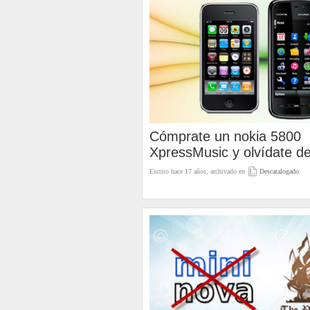
Cómprate un nokia 5800
XpressMusic y olvídate de
Escrito hace 17 años, archivado en
Descatalogado
.