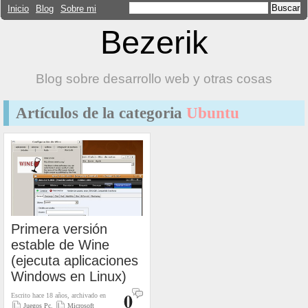
Inicio
Blog
Sobre mi
Bezerik
Blog sobre desarrollo web y otras cosas
Artículos de la categoria
Ubuntu
Primera versión
estable de Wine
(ejecuta aplicaciones
Windows en Linux)
0
Escrito hace 18 años, archivado en
Juegos Pc
,
Microsoft