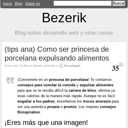
Inicio
Blog
Sobre mi
Bezerik
Blog sobre desarrollo web y otras cosas
(tips ana) Como ser princesa de
porcelana expulsando alimentos
35
Escrito hace 18 años por Bezerik, archivado en
Descatalogado
.
¡Conviertete en un
princesa de porcelana
! Te contamos
consejos para vomitar la comida
y
expulsar alimentos
para que no te resulte difícil la
carrera de kilos
, elimina ya
esas calorías de la manera más rápida. Aunque no es fácil
engañar a los padres
, enseñamos los
trucos anorexia
para
ser una autentica
proana
o
promia
. Los mejores
consejos
thinspiration
.
¡Eres más que una imagen!