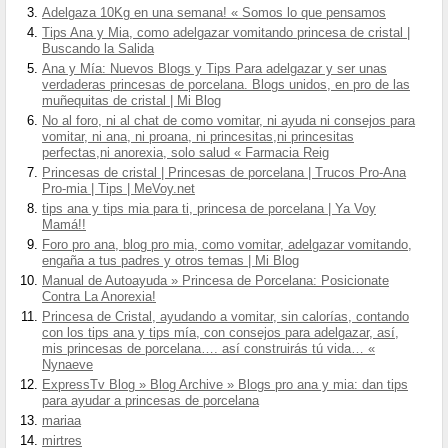
Adelgaza 10Kg en una semana! « Somos lo que pensamos
Tips Ana y Mia, como adelgazar vomitando princesa de cristal |
Buscando la Salida
Ana y Mía: Nuevos Blogs y Tips Para adelgazar y ser unas
verdaderas princesas de porcelana. Blogs unidos, en pro de las
muñequitas de cristal | Mi Blog
No al foro, ni al chat de como vomitar, ni ayuda ni consejos para
vomitar, ni ana, ni proana, ni princesitas,ni princesitas
perfectas,ni anorexia, solo salud « Farmacia Reig
Princesas de cristal | Princesas de porcelana | Trucos Pro-Ana
Pro-mia | Tips | MeVoy.net
tips ana y tips mia para ti, princesa de porcelana | Ya Voy
Mamá!!
Foro pro ana, blog pro mia, como vomitar, adelgazar vomitando,
engaña a tus padres y otros temas | Mi Blog
Manual de Autoayuda » Princesa de Porcelana: Posicionate
Contra La Anorexia!
Princesa de Cristal, ayudando a vomitar, sin calorías, contando
con los tips ana y tips mía, con consejos para adelgazar, así,
mis princesas de porcelana…. así construirás tú vida… «
Nynaeve
ExpressTv Blog » Blog Archive » Blogs pro ana y mia: dan tips
para ayudar a princesas de porcelana
mariaa
mirtres