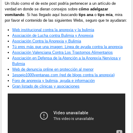
Un título como el de este post podría pertenecer a un artículo de
verdad en donde se dieran consejos sobre
cómo adelgazar
vomitando
. Si has llegado aquí buscando
tips ana
o
tips mia
, mira
por favor el contenido de las siguientes Webs, seguro que te ayudaran:
Web institucional contra la anorexia y la bulimia
Asociación de Lucha contra Bulimia y Anorexia
Asociación Contra la Anorexia y Bulimia
Tú eres más que una imagen: Linea de ayuda contra la anorexia
Asociación Valenciana Contra Los Trastornos Alimentarios
Asociación en Defensa de la Atención a la Anorexía Nerviosa y
Bulimia
Web de denuncia online en protección al menor
1espejo1000ventanas.com (red de blogs contra la anorexia)
Foro de anorexia y bulimia, ayuda e información
Gran listado de clinicas y asociaciones