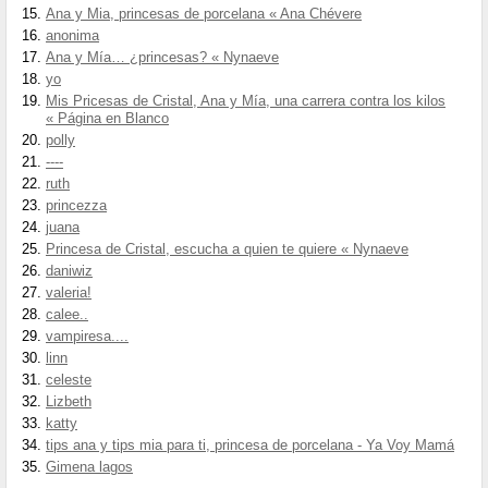
Ana y Mia, princesas de porcelana « Ana Chévere
anonima
Ana y Mía… ¿princesas? « Nynaeve
yo
Mis Pricesas de Cristal, Ana y Mía, una carrera contra los kilos
« Página en Blanco
polly
----
ruth
princezza
juana
Princesa de Cristal, escucha a quien te quiere « Nynaeve
daniwiz
valeria!
calee..
vampiresa....
linn
celeste
Lizbeth
katty
tips ana y tips mia para ti, princesa de porcelana - Ya Voy Mamá
Gimena lagos