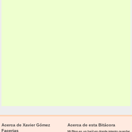
Acerca de Xavier Gómez
Acerca de esta Bitácora
Facerias
Mi Blog es un baúl en donde intento guardar