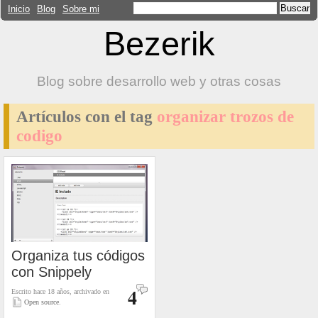
Inicio
Blog
Sobre mi
Bezerik
Blog sobre desarrollo web y otras cosas
Artículos con el tag
organizar trozos de
codigo
Organiza tus códigos
con Snippely
4
Escrito hace 18 años, archivado en
Open source
.