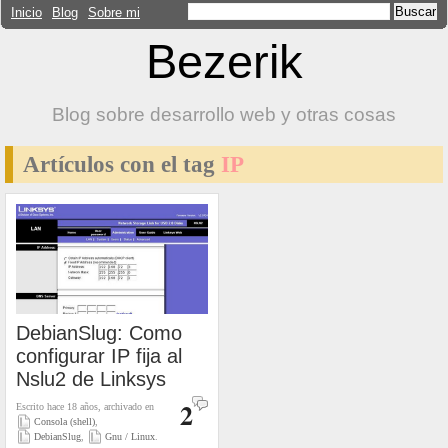
Inicio
Blog
Sobre mi
Bezerik
Blog sobre desarrollo web y otras cosas
Artículos con el tag
IP
DebianSlug: Como
configurar IP fija al
Nslu2 de Linksys
2
Escrito hace 18 años, archivado en
Consola (shell)
,
DebianSlug
,
Gnu / Linux
.