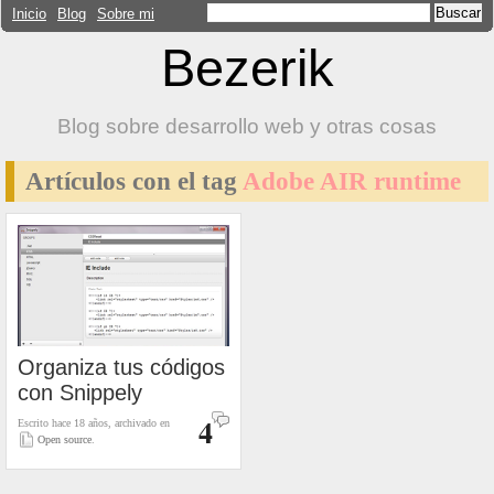
Inicio
Blog
Sobre mi
Bezerik
Blog sobre desarrollo web y otras cosas
Artículos con el tag
Adobe AIR runtime
Organiza tus códigos
con Snippely
4
Escrito hace 18 años, archivado en
Open source
.